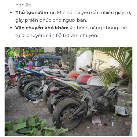
nghiệp.
Thủ tục rườm rà:
Một số nơi yêu cầu nhiều giấy tờ,
gây phiền phức cho người bán.
Vận chuyển khó khăn:
Xe hỏng nặng không thể
tự di chuyển, cần hỗ trợ vận chuyển.