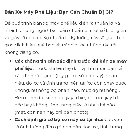
Bán Xe Máy Phế Liệu: Bạn Cần Chuẩn Bị Gì?
Để quá trình bán xe máy phế liệu diễn ra thuận lợi và
nhanh chóng, người bán cần chuẩn bị một số thông tin
và giấy tờ cơ bản. Sự chuẩn bị kỹ lưỡng này sẽ giúp bạn
giao dịch hiệu quả hơn và tránh được những rắc rối
không đáng có.
Các thông tin cần xác định trước khi bán xe máy
phế liệu:
Trước
khi liên hệ đơn vị thu mua, bạn cần
xác định rõ loại xe (tay ga, xe số, côn tay), nhãn
hiệu, đời xe và tình trạng hiện tại (xe còn chạy được
không, hư hỏng bộ phận nào, mức độ hư hỏng).
Bên cạnh đó, kiểm tra giấy tờ xe, xe còn giấy tờ
gốc hay không, tình trạng giấy tờ như thế nào
(mất, còn hạn hay chỉ bản photo).
Cách định giá sơ bộ xe máy cũ tại nhà:
Các yếu
tố ảnh hưởng đến giá bao gồm loại xe, tình trạng