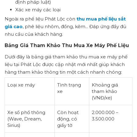
định pháp luật)
Xác xe máy các loại
Ngoài ra phế liệu Phát Lộc còn
thu mua phế liệu sắt
giá cao
, phê liệu nhôm, đồng, kẽm... Đáp ứng đầy đủ
nhu cầu của khách hàng.
Bảng Giá Tham Khảo Thu Mua Xe Máy Phế Liệu
Dưới đây là bảng giá tham khảo thu mua xe máy phế
liệu tại Phát Lộc được cập nhật mới nhất giúp khách
hàng tham khảo thông tin một cách nhanh chóng:
Loại xe máy
Tình trạng
Khoảng giá
xe
tham khảo
(VNĐ/xe)
Xe số phổ thông
Còn hoạt
2.000.000 –
(Wave, Dream,
động, có
3.500.000
Sirius)
giấy tờ