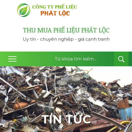
công ty thu mua ph
THU MUA PHẾ LIỆU PHÁT LỘC
Uy tín - chuyên nghiệp - giá cạnh tranh
TIN TỨC