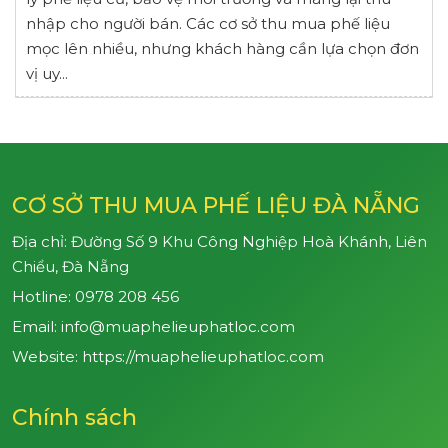
nhập cho người bán. Các cơ sở thu mua phế liệu
mọc lên nhiều, nhưng khách hàng cần lựa chọn đơn
vị uy...
CƠ SỞ THU MUA PHẾ LIỆU ĐÀ NẴNG
Địa chỉ: Đường Số 9 Khu Công Nghiệp Hoà Khánh, Liên
Chiểu, Đà Nẵng
Hotline:
0978 208 456
Email: info@muaphelieuphatloc.com
Website: https://muaphelieuphatloc.com
Chính sách