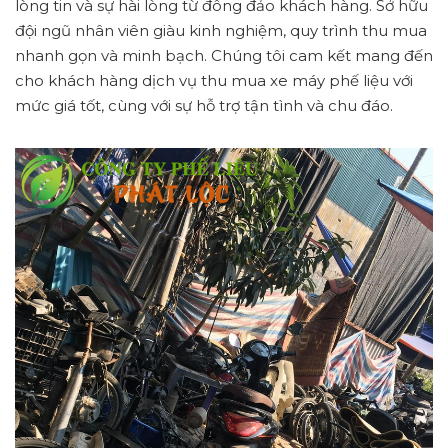
lòng tin và sự hài lòng từ đông đảo khách hàng. Sở hữu
đội ngũ nhân viên giàu kinh nghiệm, quy trình thu mua
nhanh gọn và minh bạch. Chúng tôi cam kết mang đến
cho khách hàng dịch vụ thu mua xe máy phế liệu với
mức giá tốt, cùng với sự hỗ trợ tận tình và chu đáo.