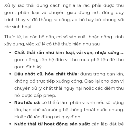
Xử lý rác thải đúng cách nghĩa là rác phải được thu
gom, phân loại và chuyển giao đúng nơi, đúng quy
trình thay vì đổ thẳng ra cống, ao hồ hay bỏ chung với
rác sinh hoạt.
Thực tế, tại các hộ dân, cơ sở sản xuất hoặc công trình
xây dựng, việc xử lý có thể thực hiện như sau:
Chất thải rắn như kim loại, vải vụn, nhựa cứng...
:
gom riêng, liên hệ đơn vị thu mua phế liệu để thu
gom định kỳ.
Dầu nhớt cũ, hóa chất thừa:
đựng trong can kín,
không đổ trực tiếp xuống cống. Giao lại cho đơn vị
chuyên xử lý chất thải nguy hại hoặc các điểm thu
hồi được cấp phép.
Rác hữu cơ:
có thể ủ làm phân vi sinh nếu số lượng
lớn, hạn chế xả xuống hệ thống thoát nước chung.
Hoặc để rác đúng nơi quy định.
Nước thải từ hoạt động sản xuất:
cần lắp đặt bể