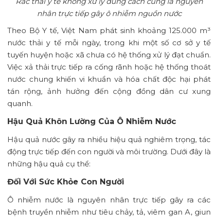
Rác thải y tế không xử lý đúng cách cũng là nguyên
nhân trực tiếp gây ô nhiễm nguồn nước
Theo Bộ Y tế, Việt Nam phát sinh khoảng 125.000 m³
nước thải y tế mỗi ngày, trong khi một số cơ sở y tế
tuyến huyện hoặc xã chưa có hệ thống xử lý đạt chuẩn.
Việc xả thải trực tiếp ra cống rãnh hoặc hệ thống thoát
nước chung khiến vi khuẩn và hóa chất độc hại phát
tán rộng, ảnh hưởng đến cộng đồng dân cư xung
quanh.
Hậu Quả Khôn Lường Của Ô Nhiễm Nước
Hậu quả nước gây ra nhiều hiệu quả nghiêm trọng, tác
động trực tiếp đến con người và môi trường. Dưới đây là
những hậu quả cụ thể:
Đối Với Sức Khỏe Con Người
Ô nhiễm nước là nguyên nhân trực tiếp gây ra các
bệnh truyền nhiễm như tiêu chảy, tả, viêm gan A, giun