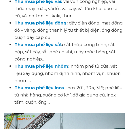
Thu mua phế liệu vải:
vải vụn công nghiệp, vải
thừa may mặc, vải lỗi, vải cây, vải tồn kho, bao tải
cũ, vải cotton, nỉ, kaki, thun…
Thu mua phế liệu đồng
:
dây điện đồng, mạt đồng
đỏ – vàng, đồng thanh lý từ thiết bị điện, ống đồng,
cuộn dây cáp cũ…
Thu mua phế liệu sắt
:
sắt thép công trình, sắt
hộp, sắt cây, sắt phế cơ khí, máy móc hỏng, sắt
công nghiệp…
Thu mua phế liệu nhôm
:
nhôm phế từ cửa, vật
liệu xây dựng, nhôm định hình, nhôm vụn, khuôn
nhôm…
Thu mua phế liệu inox
: inox 201, 304, 316; phế liệu
từ nhà hàng, xưởng cơ khí, đồ gia dụng cũ, inox
tấm, cuộn, ống…