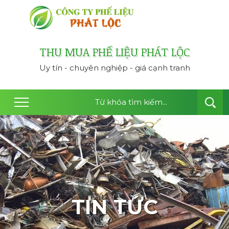
công ty thu mua ph
THU MUA PHẾ LIỆU PHÁT LỘC
Uy tín - chuyên nghiệp - giá cạnh tranh
TIN TỨC