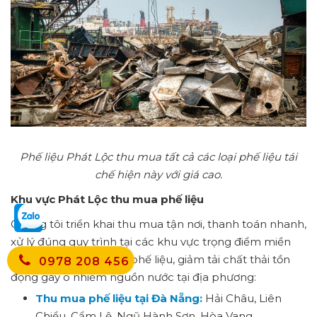
Phế liệu Phát Lộc thu mua tất cả các loại phế liệu tái
chế hiện này với giá cao.
Khu vực Phát Lộc thu mua phế liệu
Chúng tôi triển khai thu mua tận nơi, thanh toán nhanh,
xử lý đúng quy trình tại các khu vực trọng điểm miền
Trung, góp phần xử lý phế liệu, giảm tải chất thải tồn
0978 208 456
đọng gây ô nhiễm nguồn nước tại địa phương:
Thu mua phế liệu tại Đà Nẵng:
Hải Châu, Liên
Chiểu, Cẩm Lệ, Ngũ Hành Sơn, Hòa Vang…