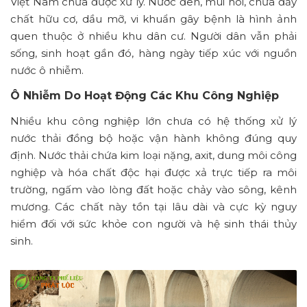
Việt Nam chưa được xử lý. Nước đen, mùi hôi, chứa đầy
chất hữu cơ, dầu mỡ, vi khuẩn gây bệnh là hình ảnh
quen thuộc ở nhiều khu dân cư. Người dân vẫn phải
sống, sinh hoạt gần đó, hàng ngày tiếp xúc với nguồn
nước ô nhiễm.
Ô Nhiễm Do Hoạt Động Các Khu Công Nghiệp
Nhiều khu công nghiệp lớn chưa có hệ thống xử lý
nước thải đồng bộ hoặc vận hành không đúng quy
định. Nước thải chứa kim loại nặng, axit, dung môi công
nghiệp và hóa chất độc hại được xả trực tiếp ra môi
trường, ngấm vào lòng đất hoặc chảy vào sông, kênh
mương. Các chất này tồn tại lâu dài và cực kỳ nguy
hiểm đối với sức khỏe con người và hệ sinh thái thủy
sinh.