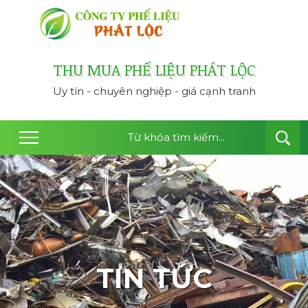
công ty thu mua ph
THU MUA PHẾ LIỆU PHÁT LỘC
Uy tín - chuyên nghiệp - giá cạnh tranh
TIN TỨC