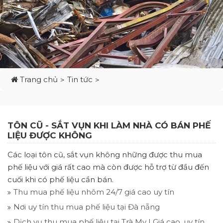
Trang chủ
Tin tức
TÔN CŨ - SẮT VỤN KHI LÀM NHÀ CÓ BÁN PHẾ
LIỆU ĐƯỢC KHÔNG
Các loại tôn cũ, sắt vụn không những được thu mua
phế liệu với giá rất cao mà còn được hỗ trợ từ đầu đến
cuối khi có phế liệu cần bán.
Thu mua phế liệu nhôm 24/7 giá cao uy tín
Nơi uy tín thu mua phế liệu tại Đà nẵng
Dịch vụ thu mua phế liệu tại Trà My | Giá cao, uy tín,