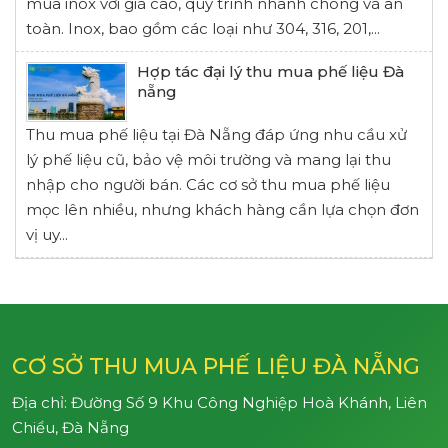
mua inox với giá cao, quy trình nhanh chóng và an
toàn. Inox, bao gồm các loại như 304, 316, 201,...
Hợp tác đại lý thu mua phế liệu Đà
nẵng
Thu mua phế liệu tại Đà Nẵng đáp ứng nhu cầu xử
lý phế liệu cũ, bảo vệ môi trường và mang lại thu
nhập cho người bán. Các cơ sở thu mua phế liệu
mọc lên nhiều, nhưng khách hàng cần lựa chọn đơn
vị uy...
CƠ SỞ THU MUA PHẾ LIỆU ĐÀ NẴNG
Địa chỉ: Đường Số 9 Khu Công Nghiệp Hoà Khánh, Liên
Chiểu, Đà Nẵng