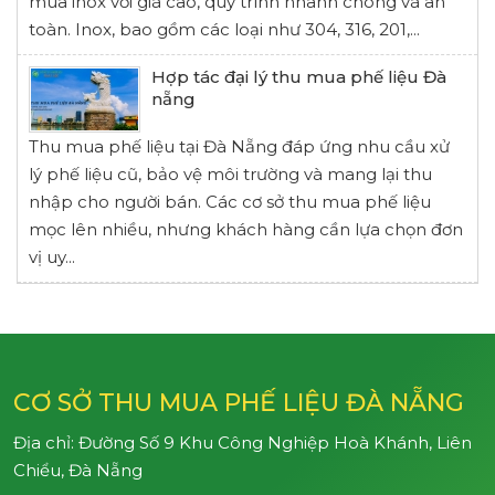
mua inox với giá cao, quy trình nhanh chóng và an
toàn. Inox, bao gồm các loại như 304, 316, 201,...
Hợp tác đại lý thu mua phế liệu Đà
nẵng
Thu mua phế liệu tại Đà Nẵng đáp ứng nhu cầu xử
lý phế liệu cũ, bảo vệ môi trường và mang lại thu
nhập cho người bán. Các cơ sở thu mua phế liệu
mọc lên nhiều, nhưng khách hàng cần lựa chọn đơn
vị uy...
CƠ SỞ THU MUA PHẾ LIỆU ĐÀ NẴNG
Địa chỉ: Đường Số 9 Khu Công Nghiệp Hoà Khánh, Liên
Chiểu, Đà Nẵng