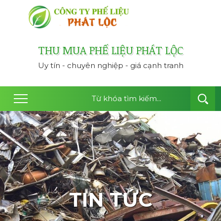
công ty thu mua ph
THU MUA PHẾ LIỆU PHÁT LỘC
Uy tín - chuyên nghiệp - giá cạnh tranh
TIN TỨC