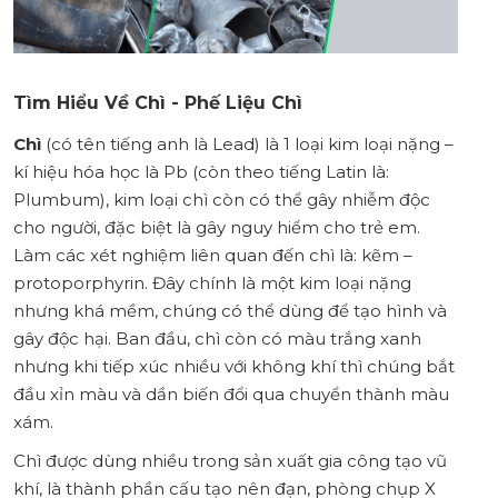
Tìm Hiểu Về Chì - Phế Liệu Chì
Chì
(có tên tiếng anh là Lead) là 1 loại kim loại nặng –
kí hiệu hóa học là Pb (còn theo tiếng Latin là:
Plumbum), kim loại chì còn có thể gây nhiễm độc
cho người, đặc biệt là gây nguy hiểm cho trẻ em.
Làm các xét nghiệm liên quan đến chì là: kẽm –
protoporphyrin. Đây chính là một kim loại nặng
nhưng khá mềm, chúng có thể dùng để tạo hình và
gây độc hại. Ban đầu, chì còn có màu trắng xanh
nhưng khi tiếp xúc nhiều với không khí thì chúng bắt
đầu xỉn màu và dần biến đổi qua chuyển thành màu
xám.
Chì được dùng nhiều trong sản xuất gia công tạo vũ
khí, là thành phần cấu tạo nên đạn, phòng chụp X