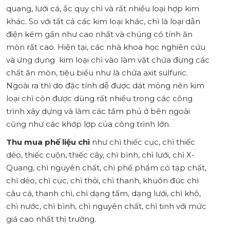
quang, lưới cá, ắc quy chì và rất nhiều loại hợp kim
khác. So với tất cả các kim loại khác, chì là loại dẫn
điện kém gần như cao nhất và chúng có tính ăn
mòn rất cao. Hiện tại, các nhà khoa học nghiên cứu
và ứng dụng kim loại chì vào làm vật chứa đựng các
chất ăn mòn, tiêu biểu như là chứa axit sulfuric.
Ngoài ra thì do đặc tính dễ được dát mỏng nên kim
loại chì còn được dùng rất nhiều trong các công
trình xây dựng và làm các tấm phủ ở bên ngoài
cũng như các khớp lợp của công trình lớn.
Thu mua phế liệu chì
như chì thiếc cục, chì thiếc
dẻo, thiếc cuộn, thiếc cây, chì bình, chì lưới, chì X-
Quang, chì nguyên chất, chì phế phẩm có tạp chất,
chì dẻo, chì cục, chì thỏi, chì thanh, khuôn đúc chì
câu cá, thanh chì, chì dạng tấm, dạng lưới, chì khô,
chì nước, chì bình, chì nguyên chất, chì tinh với mức
giá cao nhất thị trường.