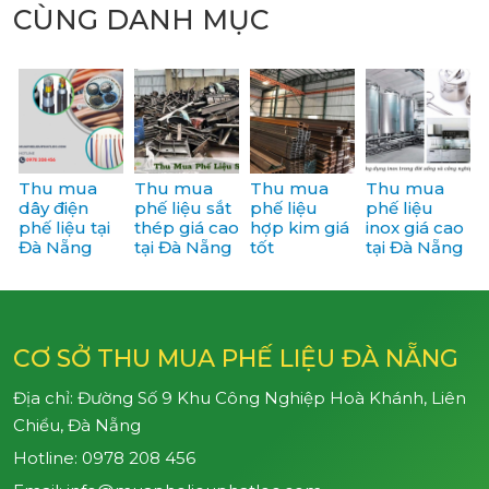
CÙNG DANH MỤC
Thu mua
Thu mua
Thu mua
Thu mua
dây điện
phế liệu sắt
phế liệu
phế liệu
phế liệu tại
thép giá cao
hợp kim giá
inox giá cao
Đà Nẵng
tại Đà Nẵng
tốt
tại Đà Nẵng
CƠ SỞ THU MUA PHẾ LIỆU ĐÀ NẴNG
Địa chỉ: Đường Số 9 Khu Công Nghiệp Hoà Khánh, Liên
Chiểu, Đà Nẵng
Hotline:
0978 208 456