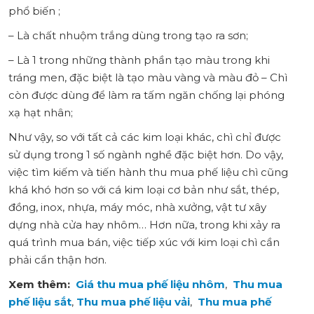
phổ biến ;
– Là chất nhuộm trắng dùng trong tạo ra sơn;
– Là 1 trong những thành phần tạo màu trong khi
tráng men, đặc biệt là tạo màu vàng và màu đỏ – Chì
còn được dùng để làm ra tấm ngăn chống lại phóng
xạ hạt nhân;
Như vậy, so với tất cả các kim loại khác, chì chỉ được
sử dụng trong 1 số ngành nghề đặc biệt hơn. Do vậy,
việc tìm kiếm và tiến hành thu mua phế liệu chì cũng
khá khó hơn so với cá kim loại cơ bản như sắt, thép,
đồng, inox, nhựa, máy móc, nhà xưởng, vật tư xây
dựng nhà cửa hay nhôm… Hơn nữa, trong khi xảy ra
quá trình mua bán, việc tiếp xúc với kim loại chì cần
phải cẩn thận hơn.
Xem thêm:
Giá thu mua phế liệu nhôm
,
Thu mua
phế liệu sắt
,
Thu mua phế liệu vải
,
Thu mua phế