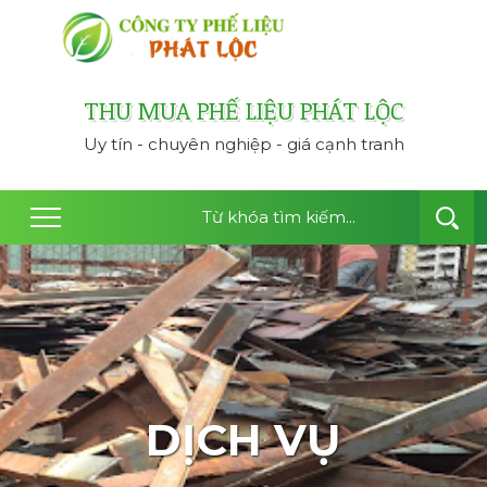
công ty thu mua ph
THU MUA PHẾ LIỆU PHÁT LỘC
Uy tín - chuyên nghiệp - giá cạnh tranh
DỊCH VỤ