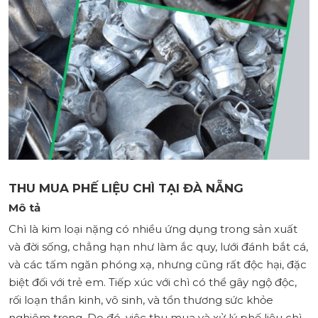
THU MUA PHẾ LIỆU CHÌ TẠI ĐÀ NẴNG
Mô tả
Chì là kim loại nặng có nhiều ứng dụng trong sản xuất
và đời sống, chẳng hạn như làm ắc quy, lưới đánh bắt cá,
và các tấm ngăn phóng xạ, nhưng cũng rất độc hại, đặc
biệt đối với trẻ em. Tiếp xúc với chì có thể gây ngộ độc,
rối loạn thần kinh, vô sinh, và tổn thương sức khỏe
nghiêm trọng. Do đó, việc thu mua và xử lý phế liệu chì