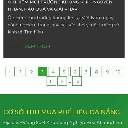
Ô NHIỄM MÔI TRƯỜNG KHÔNG KHÍ – NGUYÊN
NHÂN, HẬU QUẢ VÀ GIẢI PHÁP
Ô nhiễm môi trường không khí tại Việt Nam ngày
càng nghiêm trọng, gây hại sức khỏe, môi trường và
kinh tế. Tìm hiểu...
XEM THÊM
1
2
3
4
5
6
7
8
9
10
11
...
16
CƠ SỞ THU MUA PHẾ LIỆU ĐÀ NẴNG
Địa chỉ: Đường Số 9 Khu Công Nghiệp Hoà Khánh, Liên