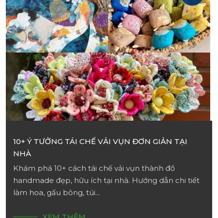
10+ Ý TƯỞNG TÁI CHẾ VẢI VỤN ĐƠN GIẢN TẠI
NHÀ
Khám phá 10+ cách tái chế vải vụn thành đồ
handmade đẹp, hữu ích tại nhà. Hướng dẫn chi tiết
làm hoa, gấu bông, túi...
XEM THÊM