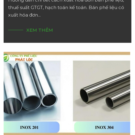
thuế suất GTGT, hạch toán kế toán. Bán phế liệu có
xuất hóa đơn...
XEM THÊM