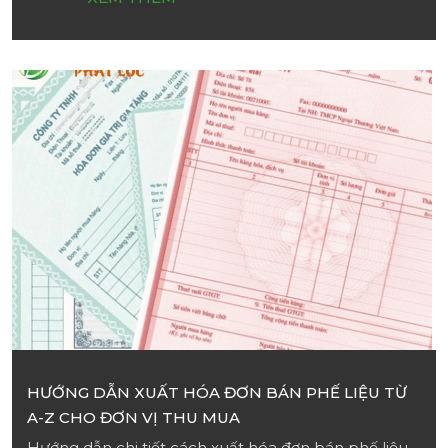
HƯỚNG DẪN XUẤT HÓA ĐƠN BÁN PHẾ LIỆU TỪ
A-Z CHO ĐƠN VỊ THU MUA
Hướng dẫn chi tiết cách xuất hóa đơn bán phế liệu,